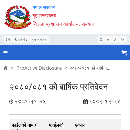
Accessibility
मुख्य
मुख्य
वेबसाइट
नेपाल सरकार
Mode
सामाग्री
नेभिगेसन
खोजमा
गृह मन्त्रालय
सुरु
पढ्नुहाेस्
पढ्नुहाेस्
जानुहोस्
जिल्ला प्रशासन कार्यालय, सल्यान
गर्नुहोस्
EN
डार्क मोड
न्यून व्यान्डविथ
A-
A
A+
मेनु
ProActive Disclosure
२०८०/०८१ को बार्षिक...
२०८०/०८१ को बार्षिक प्रतिवेदन
2081-11-25
2081-11-25
फाईलको नाम /
फाईलको
एक्सन