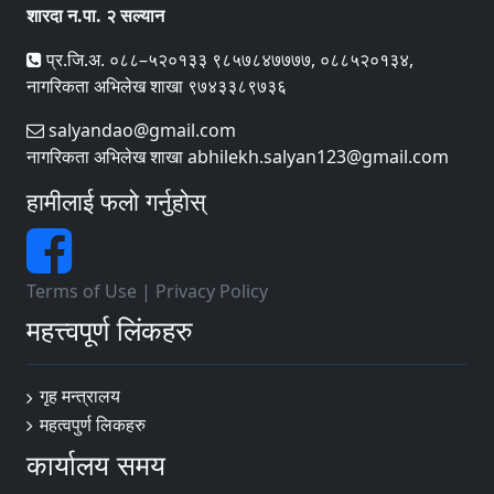
शारदा न.पा. २ सल्यान
प्र.जि.अ. ०८८–५२०१३३ ९८५७८४७७७७, ०८८५२०१३४,
नागरिकता अभिलेख शाखा ९७४३३८९७३६
salyandao@gmail.com
नागरिकता अभिलेख शाखा abhilekh.salyan123@gmail.com
हामीलाई फलो गर्नुहोस्
Terms of Use
|
Privacy Policy
महत्त्वपूर्ण लिंकहरु
गृह मन्त्रालय
महत्वपुर्ण लि‌कहरु
कार्यालय समय