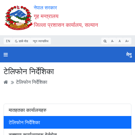
Accessibility
मुख्य
मुख्य
वेबसाइट
नेपाल सरकार
Mode
सामाग्री
नेभिगेसन
खोजमा
गृह मन्त्रालय
सुरु
पढ्नुहाेस्
पढ्नुहाेस्
जानुहोस्
जिल्ला प्रशासन कार्यालय, सल्यान
गर्नुहोस्
EN
डार्क मोड
न्यून व्यान्डविथ
A-
A
A+
मेनु
टेलिफोन निर्देशिका
टेलिफोन निर्देशिका
मातहतका कार्यालयहरु
टेलिफोन निर्देशिका
नक्शामा कार्यालयहरू हेर्नुहोस्