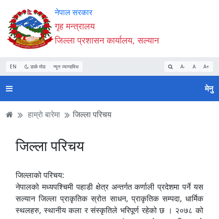
Accessibility
मुख्य
मुख्य
वेबसाइट
नेपाल सरकार
Mode
सामाग्री
नेभिगेसन
खोजमा
गृह मन्त्रालय
सुरु
पढ्नुहाेस्
पढ्नुहाेस्
जानुहोस्
जिल्ला प्रशासन कार्यालय, सल्यान
गर्नुहोस्
EN
डार्क मोड
न्यून व्यान्डविथ
A-
A
A+
मेनु
हाम्राे बारेमा
जिल्ला परिचय
जिल्ला परिचय
जिल्लाको परिचय:
नेपालको मध्यपश्चिमी पहाडी क्षेत्र अन्तर्गत कर्णाली प्रदेशमा पर्ने यस
सल्यान जिल्ला प्राकृतिक स्रोत साधन, प्राकृतिक सम्पदा, धार्मिक
स्थलहरु, स्थानीय कला र संस्कृतिले भरिपूर्ण रहेको छ । २०७८ को