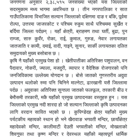
जनगणना अनुसार २,३८,५१५ जनसंख्या भएको यस जिल्लाको
सदरमुकाम मध्य भागमा अवस्थित छ । तीन नगरपालिका र सात
गाउँपालिकामा विभाजित सल्यान जिल्लाको दक्षिणमा दाङ र बाँके, पूर्वमा
रोल्पा, उत्तरमा जाजरकोट र पश्चिम रुकुम साथै पश्चिममा सुर्खेत र
बर्दिया जिल्ला पर्दछन् । यहाँ क्षेत्री, ब्राहमण तथा घर्ती, बुढा, पुन
राम्जा, सारु कुवँर, रोका, राई, कुमाल, गुरुङ, नेवार लगायतका
जातजाति र कामी, दमाई, वादी, गाइने, सुनार, सार्की लगायतका दलित
समुदायको मुख्य बसोबास छ ।
कृषि नै यहाँको प्रमुख पेशा हो । खेतीपातीका अतिरिक्त पशुपालन, वन
पैदावार, नोकरी, ज्याला, मजदुरी, व्यापार र वैदेशिक रोजगारको पनि
जनजिविकामा उल्लेख्य योगदान छ । बोसे जातको गुणस्तरीय अदुवा
उत्पादन थलोको रुमा पनि चिनिने माल्नेटा, ढारखानी यसै जिल्लामा
पर्दछ । अदुवाका अतिरिक्त सुन्तला जातको फलफूल, तरकारी बीउ र
बेमौसमी तरकारी, मकै यहाँको प्रमुख उत्पादनका वस्तुहरु हुन । यस
जिल्लाको प्रमुख नदी शारदा हो जो सल्यान जिल्लाको कृषि उत्पादनका
लागि वरदान सावित भएको छ । कुपिण्डेदह क्षेत्र यहाँको मुख्य
पर्यटकीय महत्वको स्थान हो भने खैरावाङ भगवती मन्दिर, छायाँक्षेत्र
महादेवको मन्दिर, कालीमाटी देउती भगवतीको मन्दिर, मोखलाको
शिवगुफा तथा कृष्ण मन्दिर र देवस्थल यहाँको महत्वपूर्ण धार्मिक