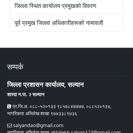
जिल्ला स्थित कार्यालय प्रमुखकाे विवरण
पूर्व प्रमुख जिल्ला अधिकारीहरूको नामावली
सम्पर्क
जिल्ला प्रशासन कार्यालय, सल्यान
शारदा न.पा. २ सल्यान
प्र.जि.अ. ०८८–५२०१३३ ९८५७८४७७७७, ०८८५२०१३४,
नागरिकता अभिलेख शाखा ९७४३३८९७३६
salyandao@gmail.com
नागरिकता अभिलेख शाखा abhilekh.salyan123@gmail.com