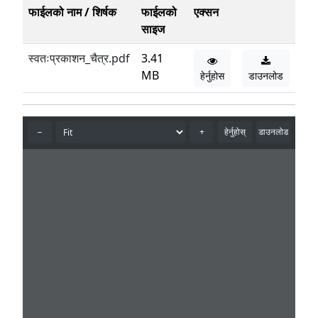
फाईलको नाम / शिर्षक
फाईलको
एक्सन
साइज
स्वतःप्रकाशन_चैत्र.pdf
3.41
MB
हेर्नुहोस
डाउनलोड