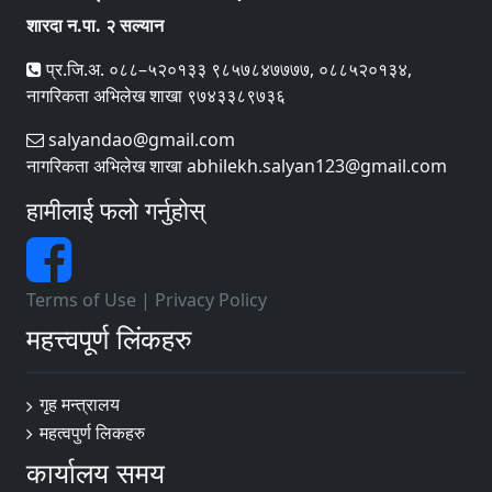
शारदा न.पा. २ सल्यान
प्र.जि.अ. ०८८–५२०१३३ ९८५७८४७७७७, ०८८५२०१३४,
नागरिकता अभिलेख शाखा ९७४३३८९७३६
salyandao@gmail.com
नागरिकता अभिलेख शाखा abhilekh.salyan123@gmail.com
हामीलाई फलो गर्नुहोस्
Terms of Use
|
Privacy Policy
महत्त्वपूर्ण लिंकहरु
गृह मन्त्रालय
महत्वपुर्ण लि‌कहरु
कार्यालय समय