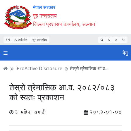
Accessibility
मुख्य
मुख्य
वेबसाइट
नेपाल सरकार
Mode
सामाग्री
नेभिगेसन
खोजमा
गृह मन्त्रालय
सुरु
पढ्नुहाेस्
पढ्नुहाेस्
जानुहोस्
जिल्ला प्रशासन कार्यालय, सल्यान
गर्नुहोस्
EN
डार्क मोड
न्यून व्यान्डविथ
A-
A
A+
मेनु
ProActive Disclosure
तेस्रो त्रेमासिक आ.व...
तेस्रो त्रेमासिक आ.व. २०८२/०८३
को स्वतः प्रकाशन
3 महिना अगाडी
2083-01-04