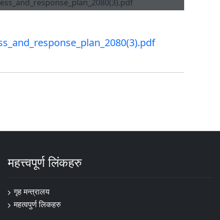
ss_and_response_plan_2080(3).pdf
महत्त्वपूर्ण लिंकहरु
गृह मन्त्रालय
महत्वपुर्ण लि‌कहरु