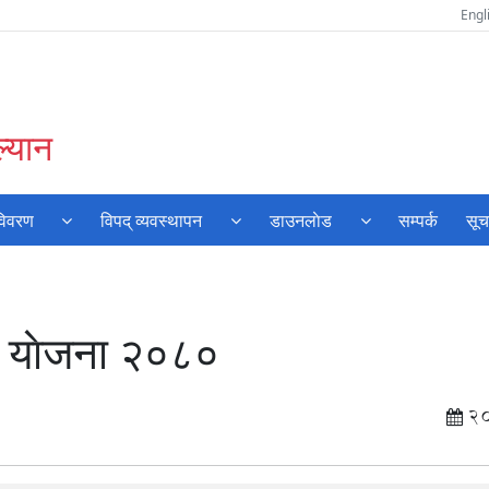
Engl
्यान
विवरण
विपद् व्यवस्थापन
डाउनलाेड
सम्पर्क
सूच
र्य याेजना २०८०
2