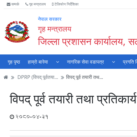
Accessibility
मुख्य
मुख्य
वेबसाइट
सम्पर्क
गृह मन्त्रालय
टेलिफोन निर्देशिका
Mode
सामाग्री
नेभिगेसन
खोजमा
सुरु
पढ्नुहाेस्
पढ्नुहाेस्
जानुहोस्
नेपाल सरकार
गर्नुहोस्
गृह मन्त्रालय
जिल्ला प्रशासन कार्यालय, सल
गृह पृष्ठ
हाम्राे बारेमा
नागरिक सेवा वडापत्र
प्रगति 
DPRP (विपद् पूर्वतया...
विपद् पूर्व तयारी तथ...
विपद् पूर्व तयारी तथा प्रतिका
2080-04-31