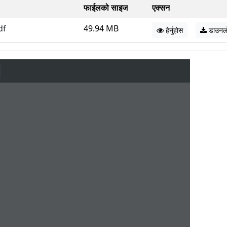
फाईलको साइज
एक्सन
df
49.94 MB
हेर्नुहोस
डाउनल