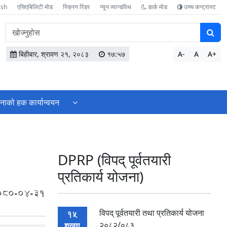
ish
एसिएबिलिटी मोड
स्क्रिन रिडर
न्यून व्यान्डविथ
डार्क मोड
उच्च कन्ट्रास्ट
वेबसाइटमा
सामग्री
खोज्नुहोस
बिहीबार, श्रावण २१, २०८३
१७:५७
A-
A
A+
नाको हक कार्यान्वयन
DPRP (विपद् पूर्वतयारी
प्रतिकार्य योजना)
080-04-31
विपद् पूर्वतयारी तथा प्रतिकार्य योजना
15
२०८२/०८३
श्रवण