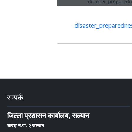
disaster_preparedne
सम्पर्क
जिल्ला प्रशासन कार्यालय, सल्यान
शारदा न.पा. २ सल्यान