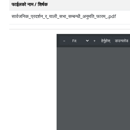
फाईलको नाम / शिर्षक
सार्वजनिक_प्रदर्शन_र्_याली_सभा_सम्बन्धी_अनुमति_फारम_.pdf