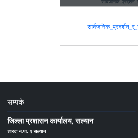
सार्वजनिक_प्रदर्शन_र
सम्पर्क
जिल्ला प्रशासन कार्यालय, सल्यान
शारदा न.पा. २ सल्यान