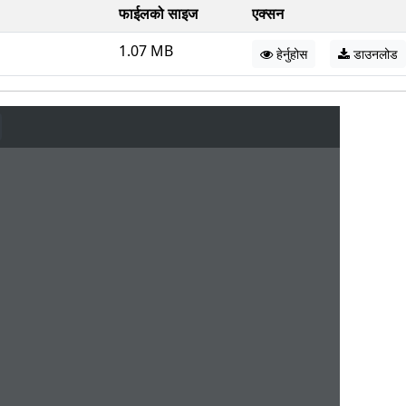
फाईलको साइज
एक्सन
1.07 MB
हेर्नुहोस
डाउनलोड