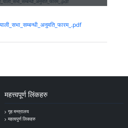
्_याली_सभा_सम्बन्धी_अनुमति_फारम_.pdf
महत्त्वपूर्ण लिंकहरु
गृह मन्त्रालय
महत्वपुर्ण लि‌कहरु