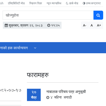
ish
एसिएबिलिटी मोड
स्क्रिन रिडर
न्यून व्यान्डविथ
डार्क मोड
उच्च कन्ट्रास्ट
वेबसाइटमा
सामग्री
खोज्नुहोस
शुक्रबार, श्रावण २२, २०८३
११:२५
A-
A
A+
नाको हक कार्यान्वयन
फारामहरु
082-07-17
नाबालक परिचय पत्र अनुसूची
20
4 महिना अगाडी
चैत्र