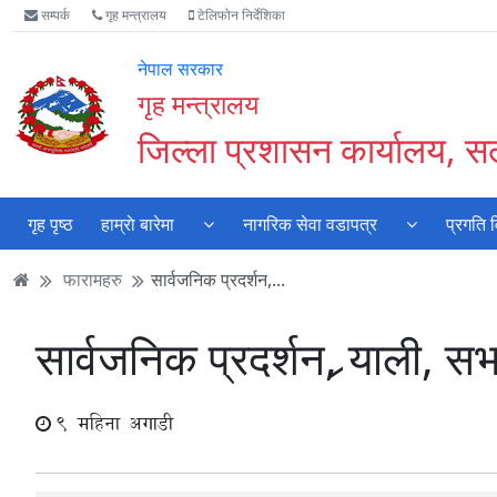
Accessibility
मुख्य
मुख्य
वेबसाइट
सम्पर्क
गृह मन्त्रालय
टेलिफोन निर्देशिका
Mode
सामाग्री
नेभिगेसन
खोजमा
सुरु
पढ्नुहाेस्
पढ्नुहाेस्
जानुहोस्
नेपाल सरकार
गर्नुहोस्
गृह मन्त्रालय
जिल्ला प्रशासन कार्यालय, सल
गृह पृष्ठ
हाम्राे बारेमा
नागरिक सेवा वडापत्र
प्रगति 
फारामहरु
सार्वजनिक प्रदर्शन,...
सार्वजनिक प्रदर्शन, र्‍याली, 
9 महिना अगाडी