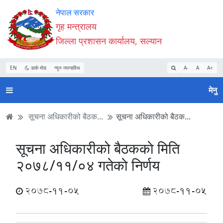
Accessibility
मुख्य
मुख्य
वेबसाइट
नेपाल सरकार
Mode
सामाग्री
नेभिगेसन
खोजमा
गृह मन्त्रालय
सुरु
पढ्नुहाेस्
पढ्नुहाेस्
जानुहोस्
जिल्ला प्रशासन कार्यालय, सल्यान
गर्नुहोस्
EN
डार्क मोड
न्यून व्यान्डविथ
A-
A
A+
मेनु
सूचना अधिकारीको बैठक...
सूचना अधिकारीको बैठक...
सूचना अधिकारीको बैठककाे मिति
२०७८/११/०४ गतेकाे निर्णय
2078-11-05
2078-11-05