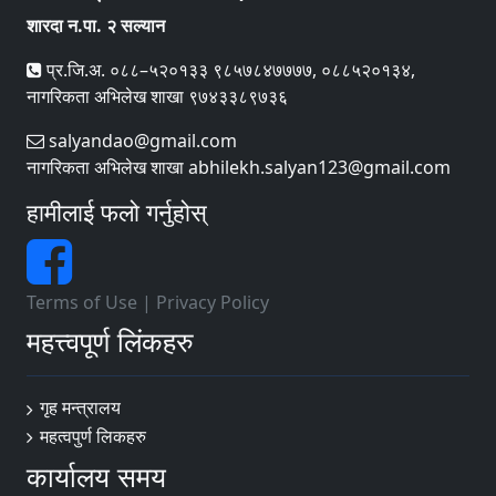
शारदा न.पा. २ सल्यान
प्र.जि.अ. ०८८–५२०१३३ ९८५७८४७७७७, ०८८५२०१३४,
नागरिकता अभिलेख शाखा ९७४३३८९७३६
salyandao@gmail.com
नागरिकता अभिलेख शाखा abhilekh.salyan123@gmail.com
हामीलाई फलो गर्नुहोस्
Terms of Use
|
Privacy Policy
महत्त्वपूर्ण लिंकहरु
गृह मन्त्रालय
महत्वपुर्ण लि‌कहरु
कार्यालय समय