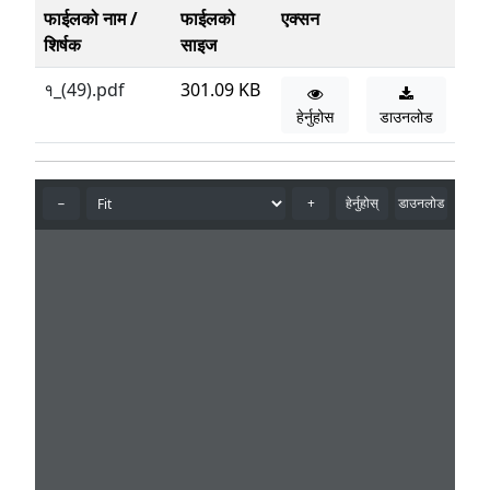
फाईलको नाम /
फाईलको
एक्सन
शिर्षक
साइज
१_(49).pdf
301.09 KB
हेर्नुहोस
डाउनलोड