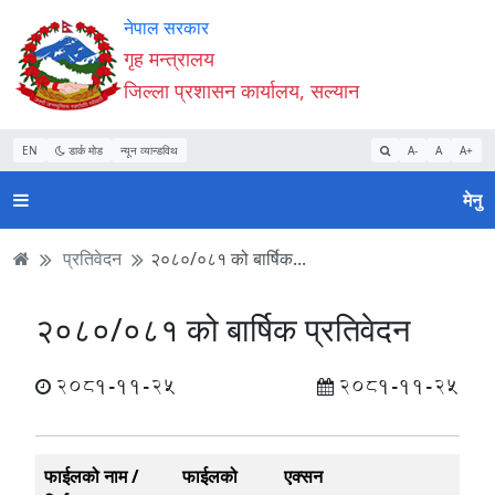
Accessibility
मुख्य
मुख्य
वेबसाइट
नेपाल सरकार
Mode
सामाग्री
नेभिगेसन
खोजमा
गृह मन्त्रालय
सुरु
पढ्नुहाेस्
पढ्नुहाेस्
जानुहोस्
जिल्ला प्रशासन कार्यालय, सल्यान
गर्नुहोस्
EN
डार्क मोड
न्यून व्यान्डविथ
A-
A
A+
मेनु
प्रतिवेदन
२०८०/०८१ को बार्षिक...
२०८०/०८१ को बार्षिक प्रतिवेदन
2081-11-25
2081-11-25
फाईलको नाम /
फाईलको
एक्सन