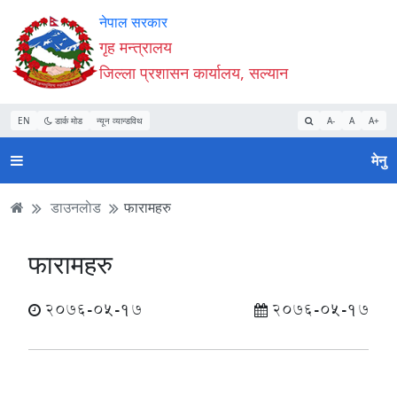
Accessibility
मुख्य
मुख्य
वेबसाइट
नेपाल सरकार
Mode
सामाग्री
नेभिगेसन
खोजमा
गृह मन्त्रालय
सुरु
पढ्नुहाेस्
पढ्नुहाेस्
जानुहोस्
जिल्ला प्रशासन कार्यालय, सल्यान
गर्नुहोस्
EN
डार्क मोड
न्यून व्यान्डविथ
A-
A
A+
मेनु
डाउनलाेड
फारामहरु
फारामहरु
2076-05-17
2076-05-17