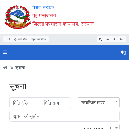
Accessibility
मुख्य
मुख्य
वेबसाइट
नेपाल सरकार
Mode
सामाग्री
नेभिगेसन
खोजमा
गृह मन्त्रालय
सुरु
पढ्नुहाेस्
पढ्नुहाेस्
जानुहोस्
जिल्ला प्रशासन कार्यालय, सल्यान
गर्नुहोस्
EN
डार्क मोड
न्यून व्यान्डविथ
A-
A
A+
मेनु
सूचना
सूचना
सम्बन्धित शाखा