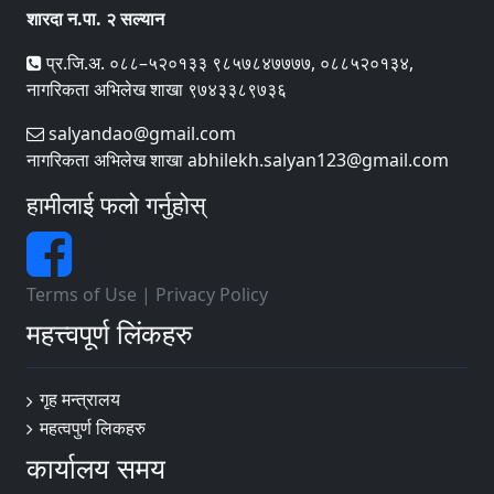
शारदा न.पा. २ सल्यान
प्र.जि.अ. ०८८–५२०१३३ ९८५७८४७७७७, ०८८५२०१३४,
नागरिकता अभिलेख शाखा ९७४३३८९७३६
salyandao@gmail.com
नागरिकता अभिलेख शाखा abhilekh.salyan123@gmail.com
हामीलाई फलो गर्नुहोस्
Terms of Use
|
Privacy Policy
महत्त्वपूर्ण लिंकहरु
गृह मन्त्रालय
महत्वपुर्ण लि‌कहरु
कार्यालय समय