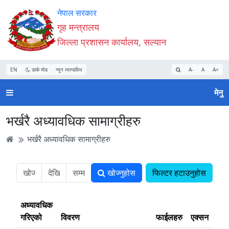
Accessibility
मुख्य
मुख्य
वेबसाइट
नेपाल सरकार
Mode
सामाग्री
नेभिगेसन
खोजमा
गृह मन्त्रालय
सुरु
पढ्नुहाेस्
पढ्नुहाेस्
जानुहोस्
जिल्ला प्रशासन कार्यालय, सल्यान
गर्नुहोस्
EN
डार्क मोड
न्यून व्यान्डविथ
A-
A
A+
मेनु
भर्खरै अध्यावधिक सामाग्रीहरु
भर्खरै अध्यावधिक सामाग्रीहरु
खोज्नुहोस
फिल्टर हटाउनुहोस
अध्यावधिक
गरिएको
विवरण
फाईलहरु
एक्सन